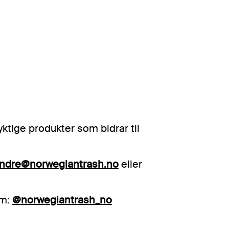
ktige produkter som bidrar til
indre@norwegiantrash.no
eller
am:
@norwegiantrash_no